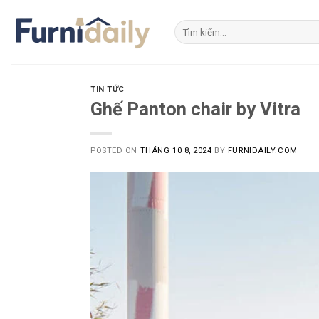
Skip
to
Tìm
kiếm:
content
TIN TỨC
Ghế Panton chair by Vitra
POSTED ON
THÁNG 10 8, 2024
BY
FURNIDAILY.COM