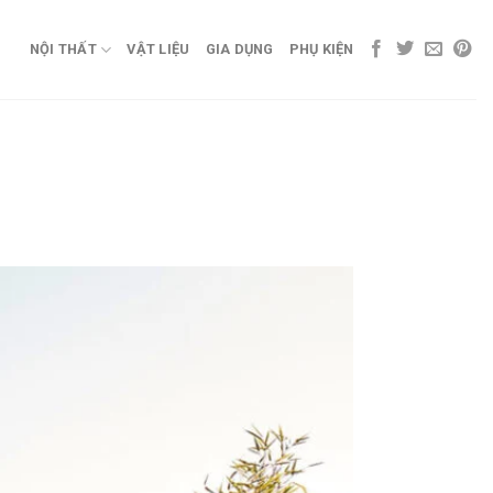
NỘI THẤT
VẬT LIỆU
GIA DỤNG
PHỤ KIỆN