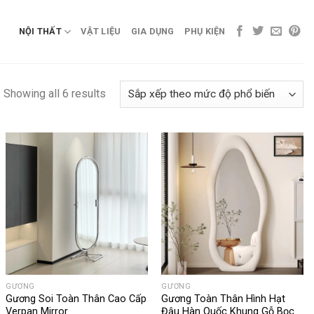
NỘI THẤT
VẬT LIỆU
GIA DỤNG
PHỤ KIỆN
Showing all 6 results
GƯƠNG
GƯƠNG
Gương Soi Toàn Thân Cao Cấp
Gương Toàn Thân Hình Hạt
Verpan Mirror
Đậu Hàn Quốc Khung Gỗ Bọc