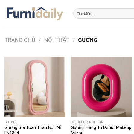
Skip
to
Tìm
kiếm:
content
TRANG CHỦ
/
NỘI THẤT
/
GƯƠNG
GƯƠNG
ĐỒ DECOR NỘI THẤT
Gương Soi Toàn Thân Bọc Nỉ
Gương Trang Trí Donut Makeup
FN1304
Mirror