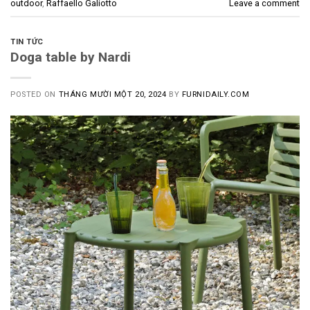
outdoor
,
Raffaello Galiotto
Leave a comment
TIN TỨC
Doga table by Nardi
POSTED ON
THÁNG MƯỜI MỘT 20, 2024
BY
FURNIDAILY.COM