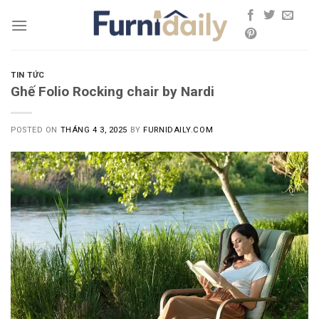
Skip
to
content
TIN TỨC
Ghế Folio Rocking chair by Nardi
POSTED ON
THÁNG 4 3, 2025
BY
FURNIDAILY.COM