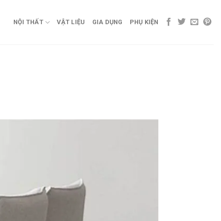
NỘI THẤT
VẬT LIỆU
GIA DỤNG
PHỤ KIỆN