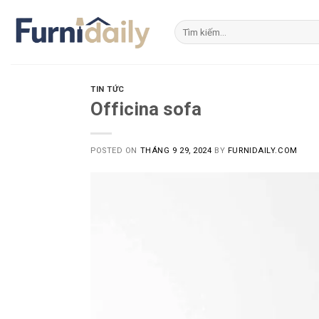
Skip
to
Tìm
kiếm:
content
TIN TỨC
Officina sofa
POSTED ON
THÁNG 9 29, 2024
BY
FURNIDAILY.COM