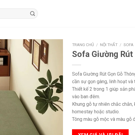
TRANG CHỦ
/
NỘI THẤT
/
SOFA
Sofa Giường Rút
Sofa Giường Rút Gọn Gỗ Thông
cần sự gọn gàng, linh hoạt và
Thiết kế 2 trong 1 giúp sản p
vào ban đêm.
Khung gỗ tự nhiên chắc chắn, 
homestay hoặc studio.
Tông màu gỗ mộc và màu gỗ óc
XEM GIÁ VÀ ƯU ĐÃI