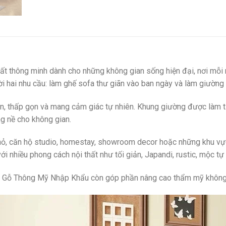
hất thông minh dành cho những không gian sống hiện đại, nơi mỗ
ời hai nhu cầu: làm ghế sofa thư giãn vào ban ngày và làm giường 
n, thấp gọn và mang cảm giác tự nhiên. Khung giường được làm t
ng nề cho không gian.
ỏ, căn hộ studio, homestay, showroom decor hoặc những khu vực 
 nhiều phong cách nội thất như tối giản, Japandi, rustic, mộc tự
ọn Gỗ Thông Mỹ Nhập Khẩu còn góp phần nâng cao thẩm mỹ không gi