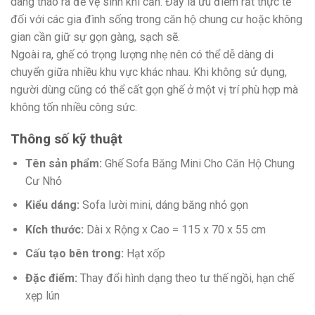
dàng tháo ra để vệ sinh khi cần. Đây là ưu điểm rất thực tế
đối với các gia đình sống trong căn hộ chung cư hoặc không
gian cần giữ sự gọn gàng, sạch sẽ.
Ngoài ra, ghế có trọng lượng nhẹ nên có thể dễ dàng di
chuyển giữa nhiều khu vực khác nhau. Khi không sử dụng,
người dùng cũng có thể cất gọn ghế ở một vị trí phù hợp mà
không tốn nhiều công sức.
Thông số kỹ thuật
Tên sản phẩm:
Ghế Sofa Băng Mini Cho Căn Hộ Chung
Cư Nhỏ
Kiểu dáng:
Sofa lười mini, dáng băng nhỏ gọn
Kích thước:
Dài x Rộng x Cao = 115 x 70 x 55 cm
Cấu tạo bên trong:
Hạt xốp
Đặc điểm:
Thay đổi hình dạng theo tư thế ngồi, hạn chế
xẹp lún