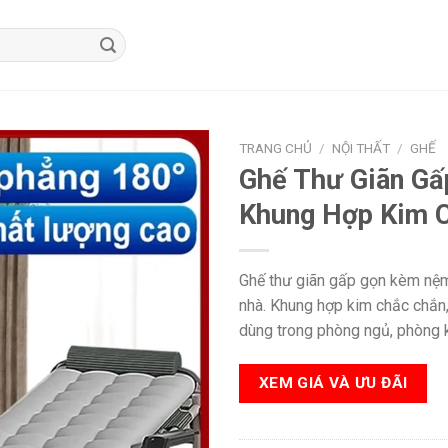
TRANG CHỦ
/
NỘI THẤT
/
GHẾ
Ghế Thư Giãn Gấ
Khung Hợp Kim C
Ghế thư giãn gấp gọn kèm nệm v
nhà. Khung hợp kim chắc chắn, 
dùng trong phòng ngủ, phòng 
XEM GIÁ VÀ ƯU ĐÃI