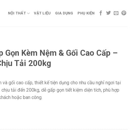
NỘI THẤT
VẬT LIỆU
GIA DỤNG
PHỤ KIỆN
p Gọn Kèm Nệm & Gối Cao Cấp –
hịu Tải 200kg
à gối cao cấp, thiết kế tiện dụng cho nhu cầu nghỉ ngơi tại
chịu tải đến 200kg, dễ gấp gọn tiết kiệm diện tích, phù hợp
khách hoặc ban công.