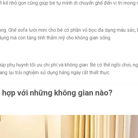
ết kế nhỏ gọn cũng giúp bé tự mình di chuyển ghế đến vị trí mong
ng. Ghế sofa lười mini cho bé có phần vỏ bọc đa dạng màu sắc, h
dụng mà còn tăng tính thẩm mỹ cho không gian sống.
p phụ huynh tối ưu chi phí và không gian. Bé có thể ngồi chơi, ng
ng lại trải nghiệm sử dụng hằng ngày rất thiết thực.
ù hợp với những không gian nào?