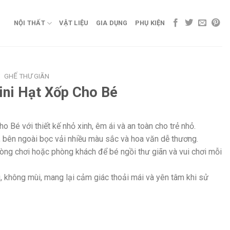
NỘI THẤT
VẬT LIỆU
GIA DỤNG
PHỤ KIỆN
/
GHẾ THƯ GIÃN
ini Hạt Xốp Cho Bé
 Bé với thiết kế nhỏ xinh, êm ái và an toàn cho trẻ nhỏ.
 bên ngoài bọc vải nhiều màu sắc và hoa văn dễ thương.
òng chơi hoặc phòng khách để bé ngồi thư giãn và vui chơi mỗi
g, không mùi, mang lại cảm giác thoải mái và yên tâm khi sử