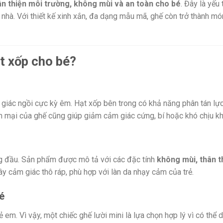
ân thiện môi trường, không mùi và an toàn cho bé
. Đây là yếu 
 nhà. Với thiết kế xinh xắn, đa dạng mẫu mã, ghế còn trở thành 
ạt xốp cho bé?
 giác ngồi cực kỳ êm. Hạt xốp bên trong có khả năng phân tán lực
 mại của ghế cũng giúp giảm cảm giác cứng, bí hoặc khó chịu khi
ng đầu. Sản phẩm được mô tả với các đặc tính
không mùi, thân t
y cảm giác thô ráp, phù hợp với làn da nhạy cảm của trẻ.
é
 em. Vì vậy, một chiếc ghế lười mini là lựa chọn hợp lý vì có thể 