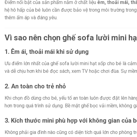
Điểm nổi bật của sản phẩm nằm ở chất liệu
êm, thoải mái, th
hệ hô hấp của bé luôn cần được bảo vệ trong môi trường trong
thêm ấm áp và đáng yêu.
Vì sao nên chọn ghế sofa lười mini h
1. Êm ái, thoải mái khi sử dụng
Ưu điểm lớn nhất của ghế sofa lười mini hạt xốp cho bé là cảm
và dễ chịu hơn khi bé đọc sách, xem TV hoặc chơi đùa. Sự mềm
2. An toàn cho trẻ nhỏ
Khi chọn đồ dùng cho bé, yếu tố an toàn luôn được đặt lên hà
hơn trong quá trình sử dụng. Bề mặt ghế bọc vải mềm, không gâ
3. Kích thước mini phù hợp với không gian của b
Không phải gia đình nào cũng có diện tích quá lớn cho phòng trẻ