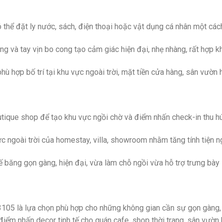
thể đặt ly nước, sách, điện thoại hoặc vật dụng cá nhân một cách 
ng và tay vịn bo cong tạo cảm giác hiện đại, nhẹ nhàng, rất hợp
phù hợp bố trí tại khu vực ngoài trời, mặt tiền cửa hàng, sân vườn
utique shop để tạo khu vực ngồi chờ và điểm nhấn check-in thu hú
c ngoài trời của homestay, villa, showroom nhằm tăng tính tiện n
băng gọn gàng, hiện đại, vừa làm chỗ ngồi vừa hỗ trợ trưng bày 
5 là lựa chọn phù hợp cho những không gian cần sự gọn gàng, hi
điểm nhấn decor tinh tế cho quán cafe, shop thời trang, sân vườn