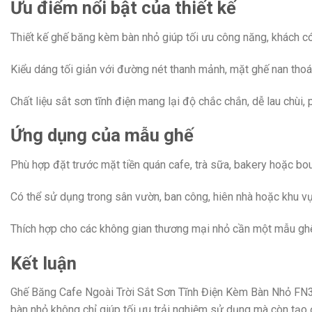
Ưu điểm nổi bật của thiết kế
Thiết kế ghế băng kèm bàn nhỏ giúp tối ưu công năng, khách có 
Kiểu dáng tối giản với đường nét thanh mảnh, mặt ghế nan thoá
Chất liệu sắt sơn tĩnh điện mang lại độ chắc chắn, dễ lau chùi, 
Ứng dụng của mẫu ghế
Phù hợp đặt trước mặt tiền quán cafe, trà sữa, bakery hoặc bo
Có thể sử dụng trong sân vườn, ban công, hiên nhà hoặc khu vự
Thích hợp cho các không gian thương mại nhỏ cần một mẫu ghế 
Kết luận
Ghế Băng Cafe Ngoài Trời Sắt Sơn Tĩnh Điện Kèm Bàn Nhỏ FN310
bàn nhỏ không chỉ giúp tối ưu trải nghiệm sử dụng mà còn tạo 