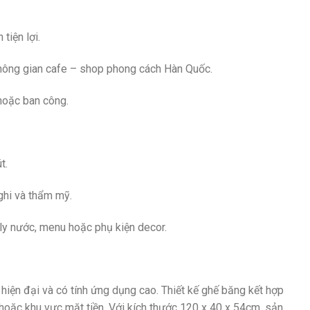
tiện lợi.
 không gian cafe – shop phong cách Hàn Quốc.
 hoặc ban công.
t.
ghi và thẩm mỹ.
ly nước, menu hoặc phụ kiện decor.
ện đại và có tính ứng dụng cao. Thiết kế ghế băng kết hợp
 hoặc khu vực mặt tiền. Với kích thước 120 x 40 x 54cm, sản