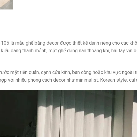
05 là mẫu ghế băng decor được thiết kế dành riêng cho các khôn
iểu dáng thanh mảnh, mặt ghế dạng nan thoáng khí, hai tay vịn b
rước mặt tiền quán, cạnh cửa kính, ban công hoặc khu vực ngoài tr
ợp với nhiều phong cách decor như minimalist, Korean style, caf