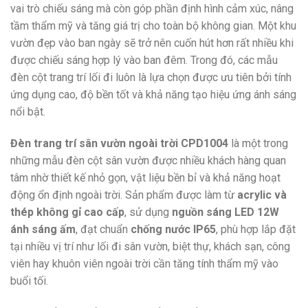
vai trò chiếu sáng mà còn góp phần định hình cảm xúc, nâng
tầm thẩm mỹ và tăng giá trị cho toàn bộ không gian. Một khu
vườn đẹp vào ban ngày sẽ trở nên cuốn hút hơn rất nhiều khi
được chiếu sáng hợp lý vào ban đêm. Trong đó, các mẫu
đèn cột trang trí lối đi luôn là lựa chọn được ưu tiên bởi tính
ứng dụng cao, độ bền tốt và khả năng tạo hiệu ứng ánh sáng
nổi bật.
Đèn trang trí sân vườn ngoài trời CPD1004
là một trong
những mẫu đèn cột sân vườn được nhiều khách hàng quan
tâm nhờ thiết kế nhỏ gọn, vật liệu bền bỉ và khả năng hoạt
động ổn định ngoài trời. Sản phẩm được làm từ
acrylic và
thép không gỉ cao cấp
, sử dụng
nguồn sáng LED 12W
ánh sáng ấm
, đạt chuẩn
chống nước IP65
, phù hợp lắp đặt
tại nhiều vị trí như lối đi sân vườn, biệt thự, khách sạn, công
viên hay khuôn viên ngoài trời cần tăng tính thẩm mỹ vào
buổi tối.