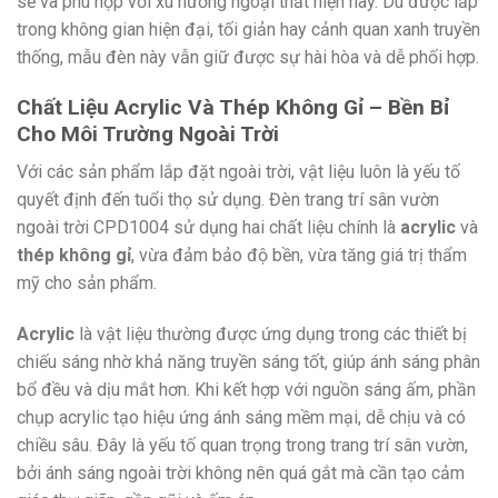
sẽ và phù hợp với xu hướng ngoại thất hiện nay. Dù được lắp
trong không gian hiện đại, tối giản hay cảnh quan xanh truyền
thống, mẫu đèn này vẫn giữ được sự hài hòa và dễ phối hợp.
Chất Liệu Acrylic Và Thép Không Gỉ – Bền Bỉ
Cho Môi Trường Ngoài Trời
Với các sản phẩm lắp đặt ngoài trời, vật liệu luôn là yếu tố
quyết định đến tuổi thọ sử dụng. Đèn trang trí sân vườn
ngoài trời CPD1004 sử dụng hai chất liệu chính là
acrylic
và
thép không gỉ
, vừa đảm bảo độ bền, vừa tăng giá trị thẩm
mỹ cho sản phẩm.
Acrylic
là vật liệu thường được ứng dụng trong các thiết bị
chiếu sáng nhờ khả năng truyền sáng tốt, giúp ánh sáng phân
bổ đều và dịu mắt hơn. Khi kết hợp với nguồn sáng ấm, phần
chụp acrylic tạo hiệu ứng ánh sáng mềm mại, dễ chịu và có
chiều sâu. Đây là yếu tố quan trọng trong trang trí sân vườn,
bởi ánh sáng ngoài trời không nên quá gắt mà cần tạo cảm