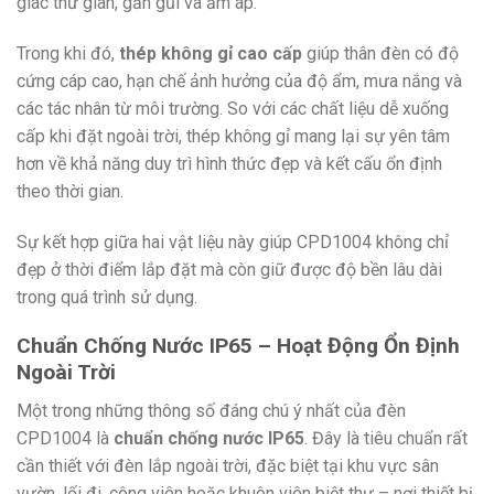
giác thư giãn, gần gũi và ấm áp.
Trong khi đó,
thép không gỉ cao cấp
giúp thân đèn có độ
cứng cáp cao, hạn chế ảnh hưởng của độ ẩm, mưa nắng và
các tác nhân từ môi trường. So với các chất liệu dễ xuống
cấp khi đặt ngoài trời, thép không gỉ mang lại sự yên tâm
hơn về khả năng duy trì hình thức đẹp và kết cấu ổn định
theo thời gian.
Sự kết hợp giữa hai vật liệu này giúp CPD1004 không chỉ
đẹp ở thời điểm lắp đặt mà còn giữ được độ bền lâu dài
trong quá trình sử dụng.
Chuẩn Chống Nước IP65 – Hoạt Động Ổn Định
Ngoài Trời
Một trong những thông số đáng chú ý nhất của đèn
CPD1004 là
chuẩn chống nước IP65
. Đây là tiêu chuẩn rất
cần thiết với đèn lắp ngoài trời, đặc biệt tại khu vực sân
vườn, lối đi, công viên hoặc khuôn viên biệt thự – nơi thiết bị