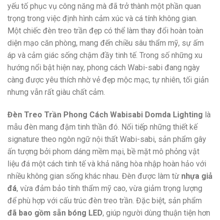
yếu tố phục vụ công năng mà đã trở thành một phần quan
trọng trong việc định hình cảm xúc và cá tính không gian.
Một chiếc đèn treo trần đẹp có thể làm thay đổi hoàn toàn
diện mạo căn phòng, mang đến chiều sâu thẩm mỹ, sự ấm
áp và cảm giác sống chậm đầy tinh tế. Trong số những xu
hướng nổi bật hiện nay, phong cách Wabi-sabi đang ngày
càng được yêu thích nhờ vẻ đẹp mộc mạc, tự nhiên, tối giản
nhưng vẫn rất giàu chất cảm.
Đèn Treo Trần Phong Cách Wabisabi Domda Lighting
là
mẫu đèn mang đậm tinh thần đó. Nối tiếp những thiết kế
signature theo ngôn ngữ nội thất Wabi-sabi, sản phẩm gây
ấn tượng bởi phom dáng mềm mại, bề mặt mô phỏng vật
liệu đá một cách tinh tế và khả năng hòa nhập hoàn hảo với
nhiều không gian sống khác nhau. Đèn được làm từ
nhựa giả
đá
, vừa đảm bảo tính thẩm mỹ cao, vừa giảm trọng lượng
để phù hợp với cấu trúc đèn treo trần. Đặc biệt, sản phẩm
đã bao gồm sẵn bóng LED
, giúp người dùng thuận tiện hơn