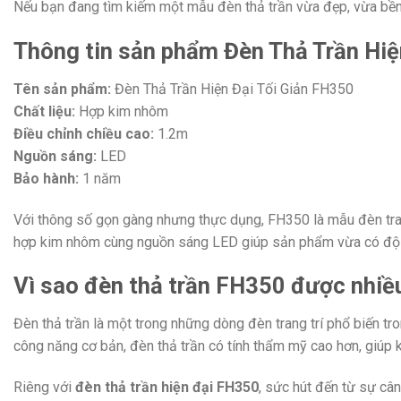
Nếu bạn đang tìm kiếm một mẫu đèn thả trần vừa đẹp, vừa bền, 
Thông tin sản phẩm Đèn Thả Trần Hiệ
Tên sản phẩm:
Đèn Thả Trần Hiện Đại Tối Giản FH350
Chất liệu:
Hợp kim nhôm
Điều chỉnh chiều cao:
1.2m
Nguồn sáng:
LED
Bảo hành:
1 năm
Với thông số gọn gàng nhưng thực dụng, FH350 là mẫu đèn trang 
hợp kim nhôm cùng nguồn sáng LED giúp sản phẩm vừa có độ bền
Vì sao đèn thả trần FH350 được nhiề
Đèn thả trần là một trong những dòng đèn trang trí phổ biến tro
công năng cơ bản, đèn thả trần có tính thẩm mỹ cao hơn, giúp 
Riêng với
đèn thả trần hiện đại FH350
, sức hút đến từ sự cân