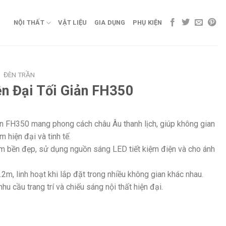
NỘI THẤT
VẬT LIỆU
GIA DỤNG
PHỤ KIỆN
/
ĐÈN TRẦN
ện Đại Tối Giản FH350
ản FH350 mang phong cách châu Âu thanh lịch, giúp không gian
 hiện đại và tinh tế.
 bền đẹp, sử dụng nguồn sáng LED tiết kiệm điện và cho ánh
.2m, linh hoạt khi lắp đặt trong nhiều không gian khác nhau.
u cầu trang trí và chiếu sáng nội thất hiện đại.