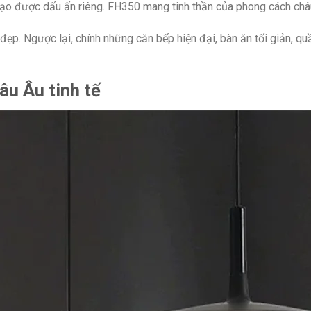
tạo được dấu ấn riêng. FH350 mang tinh thần của phong cách châu Â
p. Ngược lại, chính những căn bếp hiện đại, bàn ăn tối giản, quầ
âu Âu tinh tế