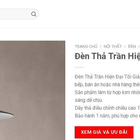
TRANG CHỦ
/
NỘI THẤT
/
ĐÈN
Đèn Thả Trần Hi
Đèn Thả Trần Hiện Đại Tối Gi
bếp, bàn ăn hoặc nhà hàng thêm
Sản phẩm làm từ hợp kim nhôm
sáng dễ chịu.
Dây thả điều chỉnh chiều cao 1
Bảo hành 1 năm, phù hợp cho nh
XEM GIÁ VÀ ƯU ĐÃI