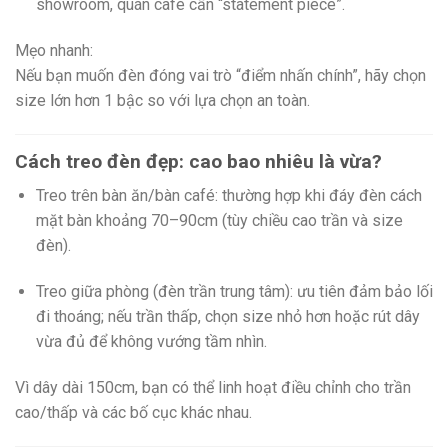
showroom, quán café cần “statement piece”.
Mẹo nhanh:
Nếu bạn muốn đèn đóng vai trò “điểm nhấn chính”, hãy chọn
size lớn hơn 1 bậc so với lựa chọn an toàn.
Cách treo đèn đẹp: cao bao nhiêu là vừa?
Treo trên bàn ăn/bàn café: thường hợp khi đáy đèn cách
mặt bàn khoảng 70–90cm (tùy chiều cao trần và size
đèn).
Treo giữa phòng (đèn trần trung tâm): ưu tiên đảm bảo lối
đi thoáng; nếu trần thấp, chọn size nhỏ hơn hoặc rút dây
vừa đủ để không vướng tầm nhìn.
Vì dây dài 150cm, bạn có thể linh hoạt điều chỉnh cho trần
cao/thấp và các bố cục khác nhau.