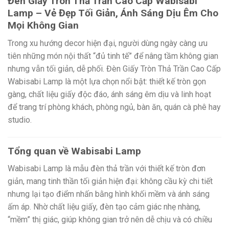
Đèn Giấy Tròn Thả Trần Cao Cấp Wabisabi
Lamp – Vẻ Đẹp Tối Giản, Ánh Sáng Dịu Êm Cho
Mọi Không Gian
Trong xu hướng decor hiện đại, người dùng ngày càng ưu
tiên những món nội thất “đủ tinh tế” để nâng tầm không gian
nhưng vẫn tối giản, dễ phối. Đèn Giấy Tròn Thả Trần Cao Cấp
Wabisabi Lamp là một lựa chọn nổi bật: thiết kế tròn gọn
gàng, chất liệu giấy độc đáo, ánh sáng êm dịu và linh hoạt
để trang trí phòng khách, phòng ngủ, bàn ăn, quán cà phê hay
studio.
Tổng quan về Wabisabi Lamp
Wabisabi Lamp là mẫu đèn thả trần với thiết kế tròn đơn
giản, mang tinh thần tối giản hiện đại: không cầu kỳ chi tiết
nhưng lại tạo điểm nhấn bằng hình khối mềm và ánh sáng
ấm áp. Nhờ chất liệu giấy, đèn tạo cảm giác nhẹ nhàng,
“mềm” thị giác, giúp không gian trở nên dễ chịu và có chiều