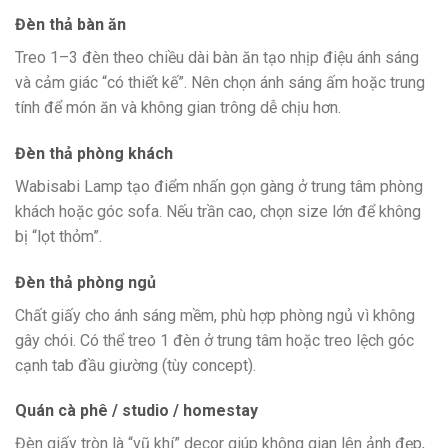
Đèn thả bàn ăn
Treo 1–3 đèn theo chiều dài bàn ăn tạo nhịp điệu ánh sáng
và cảm giác “có thiết kế”. Nên chọn ánh sáng ấm hoặc trung
tính để món ăn và không gian trông dễ chịu hơn.
Đèn thả phòng khách
Wabisabi Lamp tạo điểm nhấn gọn gàng ở trung tâm phòng
khách hoặc góc sofa. Nếu trần cao, chọn size lớn để không
bị “lọt thỏm”.
Đèn thả phòng ngủ
Chất giấy cho ánh sáng mềm, phù hợp phòng ngủ vì không
gây chói. Có thể treo 1 đèn ở trung tâm hoặc treo lệch góc
cạnh tab đầu giường (tùy concept).
Quán cà phê / studio / homestay
Đèn giấy tròn là “vũ khí” decor giúp không gian lên ảnh đẹp,