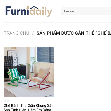
Skip
to
Tìm
kiếm:
content
TRANG CHỦ
/
SẢN PHẨM ĐƯỢC GẮN THẺ “GHẾ BÀ
GHẾ
Ghế Bành Thư Giãn Khung Sắt
Sơn Tĩnh Điện, Đệm Êm Dáng