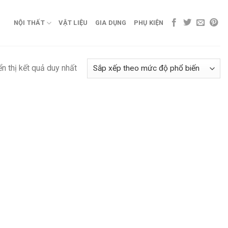
NỘI THẤT
VẬT LIỆU
GIA DỤNG
PHỤ KIỆN
ển thị kết quả duy nhất