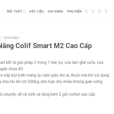
NỘI THẤT
VẬT LIỆU
GIA DỤNG
PHỤ KIỆN
/
SOFA BED
Năng Colif Smart M2 Cao Cấp
t M2 là giải pháp 3 trong 1 tiện lợi, vừa làm ghế sofa, vừa
ngăn chứa đồ.
 xốp bọt biển mang lại cảm giác êm ái, thoải mái khi sử dụng.
 chịu tải lên tới 500kg, phù hợp cho nhiều không gian sống
 di chuyển, dễ vệ sinh và tặng kèm 2 gối cotton cao cấp.