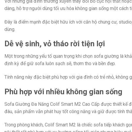
Với những gia đình thường xuyên thay đổi bố cục nội thất hoặc
dàng, hỗ trợ người dùng tối ưu hóa không gian sống một cách tiệ
Đây là điểm mạnh đặc biệt hữu ích với căn hộ chung cư, studio
dùng.
Dễ vệ sinh, vỏ tháo rời tiện lợi
Một trong những yếu tố quan trọng khi chọn sofa giường là khả 
định kỳ để giữ sofa luôn sạch sẽ, thơm tho và bền đẹp.
Tính năng này đặc biệt phù hợp với gia đình có trẻ nhỏ, không
Phù hợp với nhiều không gian sống
Sofa Giường Đa Năng Colif Smart M2 Cao Cấp được thiết kế để 
đâu, sản phẩm vẫn phát huy tốt công năng và giữ được tính th
Trong phòng khách, Colif Smart M2 là chiếc sofa tiếp khách gọ