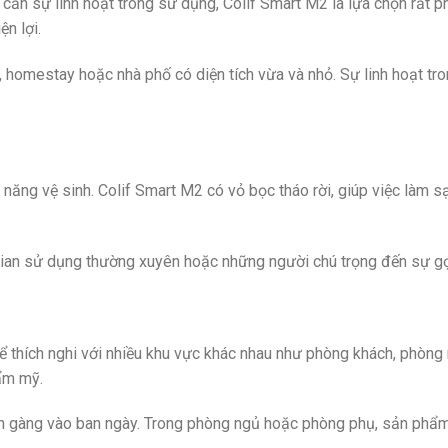
 cần sự linh hoạt trong sử dụng, Colif Smart M2 là lựa chọn rất p
n lợi.
, homestay hoặc nhà phố có diện tích vừa và nhỏ. Sự linh hoạt t
năng vệ sinh. Colif Smart M2 có vỏ bọc tháo rời, giúp việc làm sạ
 gian sử dụng thường xuyên hoặc những người chú trọng đến sự gọ
thích nghi với nhiều khu vực khác nhau như phòng khách, phòng 
ẩm mỹ.
n gàng vào ban ngày. Trong phòng ngủ hoặc phòng phụ, sản phẩm c