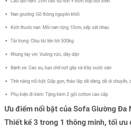
Cấu tạo nệm: 2cm cao su non + 6cm xốp bọt biển
Nan giường: Gỗ thông nguyên khối
Kích thước nan: Mỗi nan rộng 10cm, xếp sát nhau
Tải trọng: Chịu tải lên tới 500kg
Khung tay vịn: Vuông vức, dày dặn
Bánh xe: Cao su, hạn chế nứt gãy và trầy xước sàn
Tính năng nổi bật: Gấp gọn, tháo lắp dễ dàng, dễ di chuyển, d
Phụ kiện đi kèm: Tặng kèm 2 gối cotton cao cấp
Ưu điểm nổi bật của Sofa Giường Đa
Thiết kế 3 trong 1 thông minh, tối ưu 