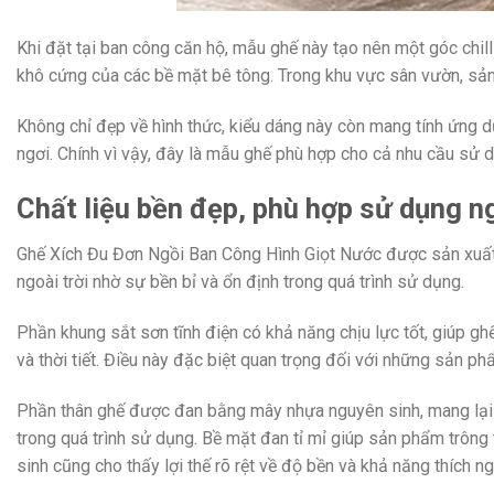
Khi đặt tại ban công căn hộ, mẫu ghế này tạo nên một góc chil
khô cứng của các bề mặt bê tông. Trong khu vực sân vườn, sản 
Không chỉ đẹp về hình thức, kiểu dáng này còn mang tính ứng 
ngơi. Chính vì vậy, đây là mẫu ghế phù hợp cho cả nhu cầu sử d
Chất liệu bền đẹp, phù hợp sử dụng ng
Ghế Xích Đu Đơn Ngồi Ban Công Hình Giọt Nước được sản xuất t
ngoài trời nhờ sự bền bỉ và ổn định trong quá trình sử dụng.
Phần khung sắt sơn tĩnh điện có khả năng chịu lực tốt, giúp gh
và thời tiết. Điều này đặc biệt quan trọng đối với những sản 
Phần thân ghế được đan bằng mây nhựa nguyên sinh, mang lại vẻ
trong quá trình sử dụng. Bề mặt đan tỉ mỉ giúp sản phẩm trông 
sinh cũng cho thấy lợi thế rõ rệt về độ bền và khả năng thích ng