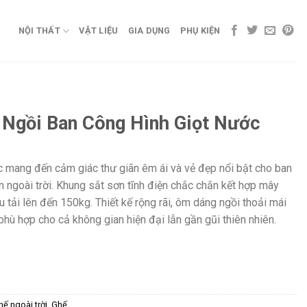
NỘI THẤT
VẬT LIỆU
GIA DỤNG
PHỤ KIỆN
 Ngồi Ban Công Hình Giọt Nước
c mang đến cảm giác thư giãn êm ái và vẻ đẹp nổi bật cho ban
 ngoài trời. Khung sắt sơn tĩnh điện chắc chắn kết hợp mây
 tải lên đến 150kg. Thiết kế rộng rãi, ôm dáng ngồi thoải mái
hù hợp cho cả không gian hiện đại lẫn gần gũi thiên nhiên.
ế ngoài trời
,
Ghế