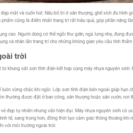
l đẹp mắt và cuốn hút. Nếu bố trí ở sân thượng, ghế xích đu hình
phẩm cũng là điểm nhấn trang trí rất hiệu quả, góp phần nâng tầm 
dụng cao. Người dùng có thể ngồi thư giãn, ngả lưng nhẹ, đung đ
ụng cá nhân lẫn trang trí cho những không gian yêu cầu tính thẩm
oài trời
ừ khung sắt sơn tĩnh điện kết hợp cùng mây nhựa nguyên sinh. Đâ
ế luôn vững chắc khi ngồi. Lớp sơn tĩnh điện bên ngoài giúp hạn 
phẩm thường được đặt ở ban công, sân thượng hoặc sân vườn, nơi t
 đẹp tự nhiên nhưng vẫn hiện đại. Mây nhựa nguyên sinh có ưu đi
tinh tế, sang trọng hơn, đồng thời tạo cảm giác thông thoáng khi
hi với môi trường ngoài trời.