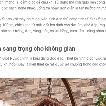
chỉ mang lại cảm giác dễ chịu khi sử dụng mà còn giúp ban công, 
 đọc sách, nghe nhạc, uống trà hoặc đơn giản là tận hưởng những 
kết hợp với mây nhựa nguyên sinh đan thủ công tinh tế. Sự kết h
ộng 100cm, chiều cao từ mặt đất lên đỉnh cần đạt 2m, ghế đáp ứng 
ắc như trắng, đen, vàng, nâu, cỏ úa, hồng, cam, tím… cùng phần 
n sang trọng cho không gian
 Giọt Nước chính là kiểu dáng độc đáo. Thiết kế hình giọt nước
ư khi ngồi. Đây là kiểu thiết kế rất được ưa chuộng trong các khô