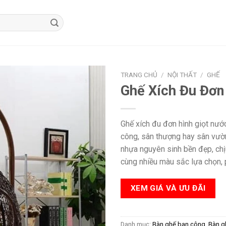
TRANG CHỦ
/
NỘI THẤT
/
GHẾ
Ghế Xích Đu Đơn
Ghế xích đu đơn hình giọt nướ
công, sân thượng hay sân vườn
nhựa nguyên sinh bền đẹp, chịu
cùng nhiều màu sắc lựa chọn, p
XEM GIÁ VÀ ƯU ĐÃI
Danh mục:
Bàn ghế ban công
,
Bàn gh