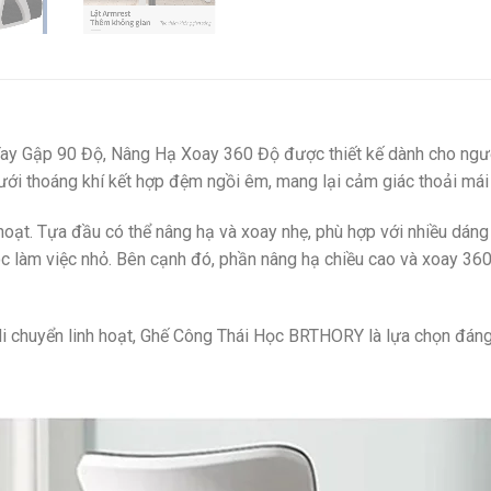
 Gập 90 Độ, Nâng Hạ Xoay 360 Độ được thiết kế dành cho người t
 lưới thoáng khí kết hợp đệm ngồi êm, mang lại cảm giác thoải má
 hoạt. Tựa đầu có thể nâng hạ và xoay nhẹ, phù hợp với nhiều dán
óc làm việc nhỏ. Bên cạnh đó, phần nâng hạ chiều cao và xoay 360 
di chuyển linh hoạt, Ghế Công Thái Học BRTHORY là lựa chọn đáng 