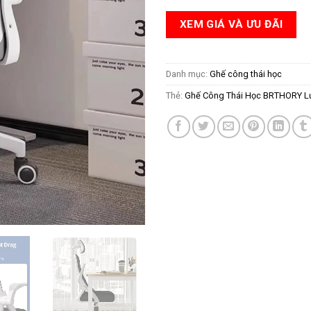
XEM GIÁ VÀ ƯU ĐÃI
Danh mục:
Ghế công thái học
Thẻ:
Ghế Công Thái Học BRTHORY L