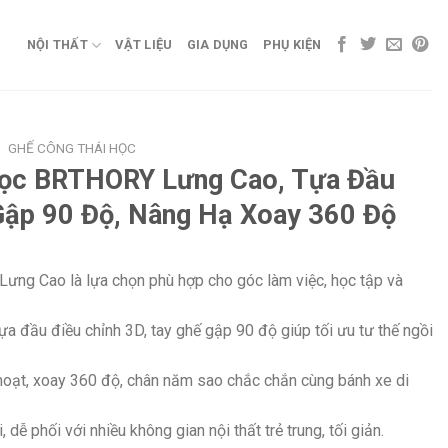
NỘI THẤT
VẬT LIỆU
GIA DỤNG
PHỤ KIỆN
/
GHẾ CÔNG THÁI HỌC
Học BRTHORY Lưng Cao, Tựa Đầu
 Gập 90 Độ, Nâng Hạ Xoay 360 Độ
ng Cao là lựa chọn phù hợp cho góc làm việc, học tập và
 tựa đầu điều chỉnh 3D, tay ghế gập 90 độ giúp tối ưu tư thế ngồi
hoạt, xoay 360 độ, chân năm sao chắc chắn cùng bánh xe di
 dễ phối với nhiều không gian nội thất trẻ trung, tối giản.