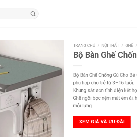
TRANG CHỦ
/
NỘI THẤT
/
GHẾ
Bộ Bàn Ghế Chốn
Bộ Bàn Ghế Chống Gù Cho Bé C
phù hợp cho trẻ từ 3–16 tuổi.
Khung sắt sơn tĩnh điện kết h
Ghế ngồi bọc nệm mút êm ái, hỗ
mỏi lưng.
XEM GIÁ VÀ ƯU ĐÃI