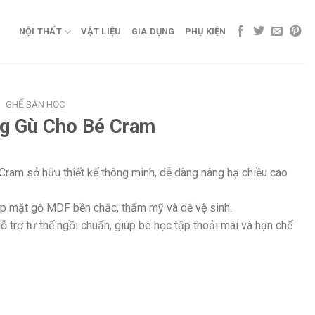
NỘI THẤT
VẬT LIỆU
GIA DỤNG
PHỤ KIỆN
/
GHẾ BÀN HỌC
g Gù Cho Bé Cram
ram sở hữu thiết kế thông minh, dễ dàng nâng hạ chiều cao
ợp mặt gỗ MDF bền chắc, thẩm mỹ và dễ vệ sinh.
 trợ tư thế ngồi chuẩn, giúp bé học tập thoải mái và hạn chế