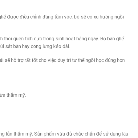
à ghế được điều chỉnh đúng tầm vóc, bé sẽ có xu hướng ngồi
nh thói quen tích cực trong sinh hoạt hằng ngày. Bộ bàn ghế
úi sát bàn hay cong lưng kéo dài.
 sẽ hỗ trợ rất tốt cho việc duy trì tư thế ngồi học đúng hơn
vừa thẩm mỹ.
g năng lẫn thẩm mỹ. Sản phẩm vừa đủ chắc chắn để sử dụng lâu