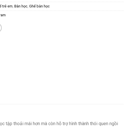
ế trẻ em
,
Bàn học
,
Ghế bàn học
Cram
học tập thoải mái hơn mà còn hỗ trợ hình thành thói quen ngồi