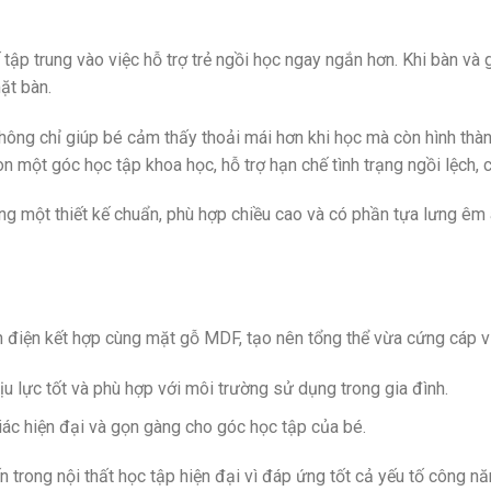
tập trung vào việc hỗ trợ trẻ ngồi học ngay ngắn hơn. Khi bàn v
ặt bàn.
 không chỉ giúp bé cảm thấy thoải mái hơn khi học mà còn hình thà
một góc học tập khoa học, hỗ trợ hạn chế tình trạng ngồi lệch, c
ưng một thiết kế chuẩn, phù hợp chiều cao và có phần tựa lưng êm ái
 điện kết hợp cùng mặt gỗ MDF, tạo nên tổng thể vừa cứng cáp 
ịu lực tốt và phù hợp với môi trường sử dụng trong gia đình.
ác hiện đại và gọn gàng cho góc học tập của bé.
ến trong nội thất học tập hiện đại vì đáp ứng tốt cả yếu tố côn