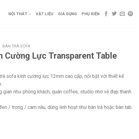
NỘI THẤT
VẬT LIỆU
GIA DỤNG
PHỤ KIỆN
/
BÀN TRÀ SOFA
h Cường Lực Transparent Table
trà sofa kính cường lực 12mm cao cấp, nổi bật với thiết kế
n.
 gian như phòng khách, quán coffee, studio nhờ vẻ đẹp thanh
en / trong / cam nâu, dùng linh hoạt như bàn trà hoặc bàn tab.