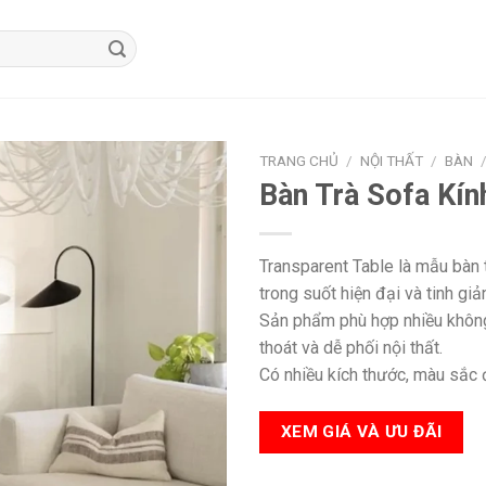
TRANG CHỦ
/
NỘI THẤT
/
BÀN
Bàn Trà Sofa Kín
Transparent Table là mẫu bàn 
trong suốt hiện đại và tinh giả
Sản phẩm phù hợp nhiều không
thoát và dễ phối nội thất.
Có nhiều kích thước, màu sắc đ
XEM GIÁ VÀ ƯU ĐÃI