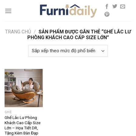
Skip
to
content
TRANG CHỦ
/
SẢN PHẨM ĐƯỢC GẮN THẺ “GHẾ LẮC LƯ
PHÒNG KHÁCH CAO CẤP SIZE LỚN”
GHẾ
Ghế Lắc Lư Phòng
Khách Cao Cấp Size
Lớn – Họa Tiết DR,
Tặng Kèm Bàn Đạp