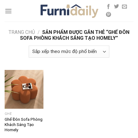
Skip
to
content
TRANG CHỦ
/
SẢN PHẨM ĐƯỢC GẮN THẺ “GHẾ ĐÔN
SOFA PHÒNG KHÁCH SÁNG TẠO HOMELY”
GHẾ
Ghế Đôn Sofa Phòng
Khách Sáng Tạo
Homely