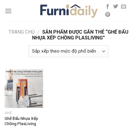
Skip
to
content
TRANG CHỦ
/
SẢN PHẨM ĐƯỢC GẮN THẺ “GHẾ ĐẨU
NHỰA XẾP CHỒNG PLASLIVING”
GHẾ
Ghế Đẩu Nhựa Xếp
Chồng PlasLiving