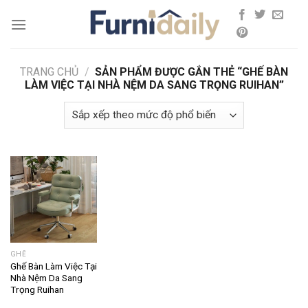
Skip
to
content
TRANG CHỦ
/
SẢN PHẨM ĐƯỢC GẮN THẺ “GHẾ BÀN
LÀM VIỆC TẠI NHÀ NỆM DA SANG TRỌNG RUIHAN”
GHẾ
Ghế Bàn Làm Việc Tại
Nhà Nệm Da Sang
Trọng Ruihan