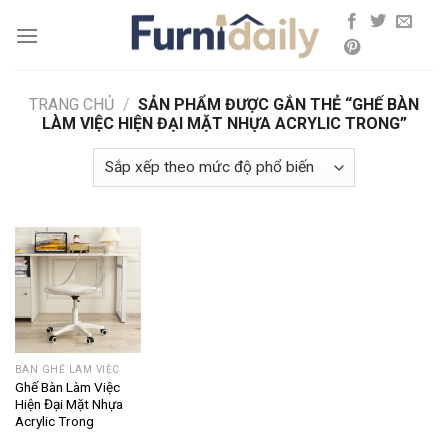
Skip
to
content
TRANG CHỦ
/
SẢN PHẨM ĐƯỢC GẮN THẺ “GHẾ BÀN
LÀM VIỆC HIỆN ĐẠI MẶT NHỰA ACRYLIC TRONG”
BÀN GHẾ LÀM VIỆC
Ghế Bàn Làm Việc
Hiện Đại Mặt Nhựa
Acrylic Trong