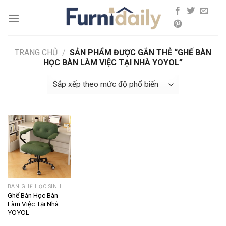
Skip
to
content
TRANG CHỦ
/
SẢN PHẨM ĐƯỢC GẮN THẺ “GHẾ BÀN
HỌC BÀN LÀM VIỆC TẠI NHÀ YOYOL”
BÀN GHẾ HỌC SINH
Ghế Bàn Học Bàn
Làm Việc Tại Nhà
YOYOL