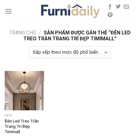
Skip
to
content
TRANG CHỦ
/
SẢN PHẨM ĐƯỢC GẮN THẺ “ĐÈN LED
TREO TRẦN TRANG TRÍ ĐẸP TIMIMALL”
ĐÈN
Đèn Led Treo Trần
Trang Trí Đẹp
Timimall