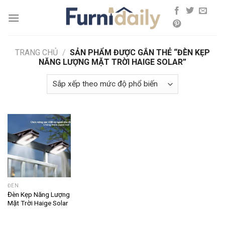
Skip
to
content
TRANG CHỦ
/
SẢN PHẨM ĐƯỢC GẮN THẺ “ĐÈN KẸP
NĂNG LƯỢNG MẶT TRỜI HAIGE SOLAR”
ĐÈN
Đèn Kẹp Năng Lượng
Mặt Trời Haige Solar