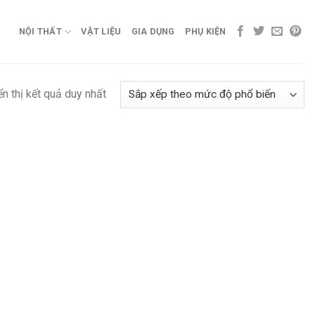
NỘI THẤT
VẬT LIỆU
GIA DỤNG
PHỤ KIỆN
ển thị kết quả duy nhất