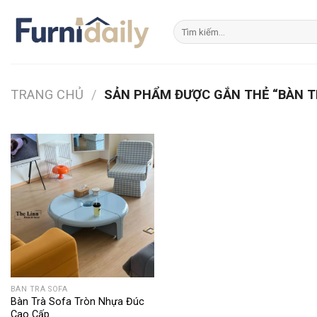
Skip
to
Tìm
kiếm:
content
TRANG CHỦ
/
SẢN PHẨM ĐƯỢC GẮN THẺ “BÀN T
BÀN TRÀ SOFA
Bàn Trà Sofa Tròn Nhựa Đúc
Cao Cấp