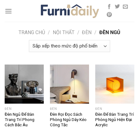
Skip
to
content
TRANG CHỦ
/
NỘI THẤT
/
ĐÈN
/
ĐÈN NGỦ
ĐÈN
ĐÈN
ĐÈN
Đèn Ngủ Để Bàn
Đèn Rọi Đọc Sách
Đèn Để Bàn Trang Trí
Trang Trí Phong
Phòng Ngủ Dây Kéo
Phòng Ngủ Hiện Đại
Cách Bắc Âu
Công Tắc
Acrylic