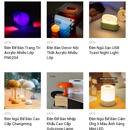
ĐÈN
ĐÈN
ĐÈN
Đèn Để Bàn Trang Trí
Đèn Bàn Decor Nội
Đèn Ngủ Sạc USB
Acrylic Nhiều Lớp
Thất Acrylic Nhiều
Toast Night Light
FN0204
Lớp
ĐÈN
ĐÈN
ĐÈN
Đèn Ngủ Để Bàn Cao
Đèn Để Bàn Nhập
Đèn Ngủ Để Bàn Cảm
Cấp Changming
Khẩu Cao Cấp
Ứng 3 Màu Ánh Sáng
Solozone Lamp
Mini LED