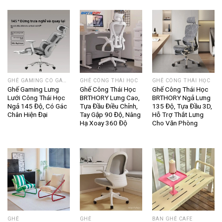
GHẾ GAMING CÓ GÁC CHÂN
GHẾ CÔNG THÁI HỌC
GHẾ CÔNG THÁI HỌC
Ghế Gaming Lưng
Ghế Công Thái Học
Ghế Công Thái Học
Lưới Công Thái Học
BRTHORY Lưng Cao,
BRTHORY Ngả Lưng
Ngả 145 Độ, Có Gác
Tựa Đầu Điều Chỉnh,
135 Độ, Tựa Đầu 3D,
Chân Hiện Đại
Tay Gập 90 Độ, Nâng
Hỗ Trợ Thắt Lưng
Hạ Xoay 360 Độ
Cho Văn Phòng
GHẾ
GHẾ
BÀN GHẾ CAFE