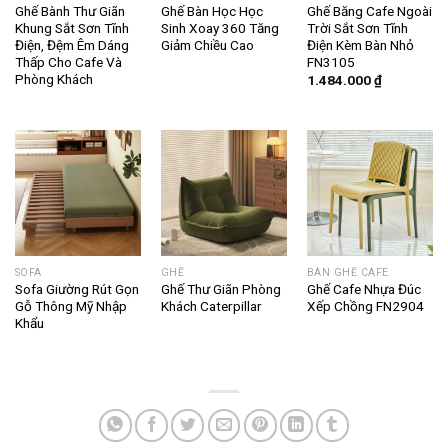
Ghế Bành Thư Giãn
Ghế Bàn Học Học
Ghế Băng Cafe Ngoài
Khung Sắt Sơn Tĩnh
Sinh Xoay 360 Tăng
Trời Sắt Sơn Tĩnh
Điện, Đệm Êm Dáng
Giảm Chiều Cao
Điện Kèm Bàn Nhỏ
Thấp Cho Cafe Và
FN3105
Phòng Khách
1.484.000
₫
SOFA
GHẾ
BÀN GHẾ CAFE
Sofa Giường Rút Gọn
Ghế Thư Giãn Phòng
Ghế Cafe Nhựa Đúc
Gỗ Thông Mỹ Nhập
Khách Caterpillar
Xếp Chồng FN2904
Khẩu