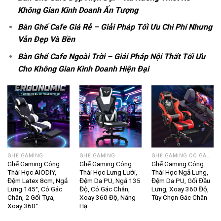
Không Gian Kinh Doanh Ấn Tượng
Bàn Ghế Cafe Giá Rẻ – Giải Pháp Tối Ưu Chi Phí Nhưng
Vẫn Đẹp Và Bền
Bàn Ghế Cafe Ngoài Trời – Giải Pháp Nội Thất Tối Ưu
Cho Không Gian Kinh Doanh Hiện Đại
GHẾ GAMING
GHẾ GAMING
GHẾ GAMING CÓ GÁC CHÂN
Ghế Gaming Công
Ghế Gaming Công
Ghế Gaming Công
Thái Học AIODIY,
Thái Học Lưng Lưới,
Thái Học Ngả Lưng,
Đệm Latex 8cm, Ngả
Đệm Da PU, Ngả 135
Đệm Da PU, Gối Đầu
Lưng 145°, Có Gác
Độ, Có Gác Chân,
Lưng, Xoay 360 Độ,
Chân, 2 Gối Tựa,
Xoay 360 Độ, Nâng
Tùy Chọn Gác Chân
Xoay 360°
Hạ